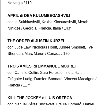
Norvegia / 119’
APRIL di DEA KULUMBEGASHVILI
con Ia Sukhitashvili, Kakha Kintsurashvili, Merab
Ninidze / Georgia, Francia, Italia / 143’
THE ORDER di JUSTIN KURZEL
con Jude Law, Nicholas Hoult, Jurnee Smollett, Tye
Sheridan, Marc Maron / Canada / 120’
TROIS AMIES di EMMANUEL MOURET
con Camille Cottin, Sara Forestier, India Hair,
Grégoire Ludig, Damien Bonnard, Vincent Macaigne /
Francia / 117’
KILL THE JOCKEY di LUIS ORTEGA
con Nahuel Pérez Biscayart, Úrsula Corberó, Daniel