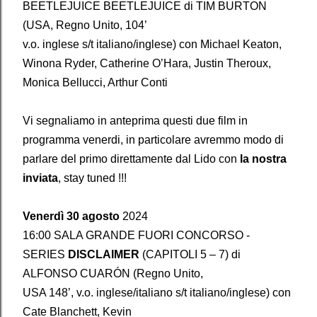
BEETLEJUICE BEETLEJUICE di TIM BURTON
(USA, Regno Unito, 104’
v.o. inglese s/t italiano/inglese) con Michael Keaton,
Winona Ryder, Catherine O’Hara, Justin Theroux,
Monica Bellucci, Arthur Conti
Vi segnaliamo in anteprima questi due film in
programma venerdi, in particolare avremmo modo di
parlare del primo direttamente dal Lido con
la nostra
inviata
, stay tuned !!!
Venerdì 30 agosto
2024
16:00 SALA GRANDE FUORI CONCORSO -
SERIES
DISCLAIMER
(CAPITOLI 5 – 7) di
ALFONSO CUARÓN (Regno Unito,
USA 148’, v.o. inglese/italiano s/t italiano/inglese) con
Cate Blanchett, Kevin