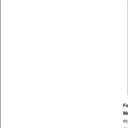
Fe
M
ri