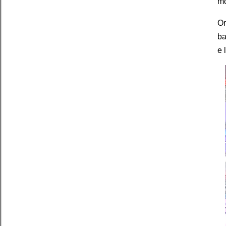
mo
Or
ba
e 