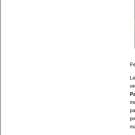
Fe
Le
ve
Pa
mo
pa
pr
m