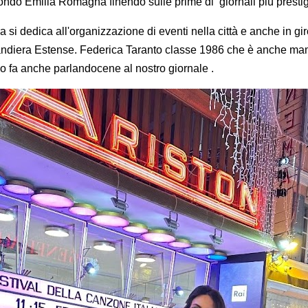
ndo Emilia Romagna finendo sulle prime di giornali più prestig
a si dedica all'organizzazione di eventi nella città e anche in giro
ndiera Estense.
Federica Taranto classe 1986 che è anche mamm
lo fa anche parlandocene al nostro giornale .