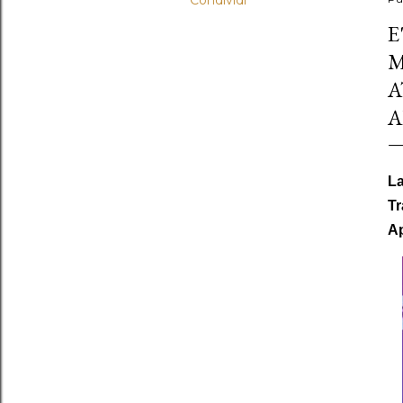
Condividi
E
M
A
A
La
Tr
Ap