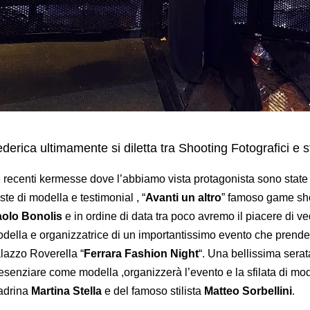
derica ultimamente si diletta tra Shooting Fotografici e s
 recenti kermesse dove l’abbiamo vista protagonista sono state i
ste di modella e testimonial , “
Avanti un altro
” famoso game sho
olo Bonolis
e in ordine di data tra poco avremo il piacere di ve
della e organizzatrice di un importantissimo evento che prenderà
lazzo Roverella “
Ferrara Fashion Night
“. Una bellissima sera
esenziare come modella ,organizzerà l’evento e la sfilata di mo
adrina
Martina Stella
e del famoso stilista
Matteo Sorbellini
.